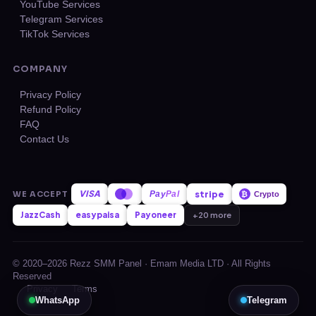
YouTube Services
Telegram Services
TikTok Services
COMPANY
Privacy Policy
Refund Policy
FAQ
Contact Us
VISA
stripe
WE ACCEPT
Pay
Pal
₿
Crypto
JazzCash
easypaisa
Payoneer
+20 more
© 2020–2026 Rezz SMM Panel · Emam Media LTD · All Rights
Reserved
Privacy
Terms
WhatsApp
Telegram