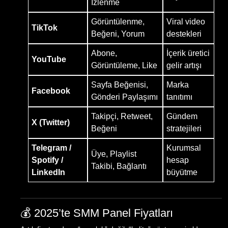
İzlenme
Görüntülenme,
Viral video
TikTok
Beğeni, Yorum
destekleri
Abone,
İçerik üretici
YouTube
Görüntüleme, Like
gelir artışı
Sayfa Beğenisi,
Marka
Facebook
Gönderi Paylaşımı
tanıtımı
Takipçi, Retweet,
Gündem
X (Twitter)
Beğeni
stratejileri
Telegram /
Kurumsal
Üye, Playlist
Spotify /
hesap
Takibi, Bağlantı
LinkedIn
büyütme
💰 2025’te SMM Panel Fiyatları