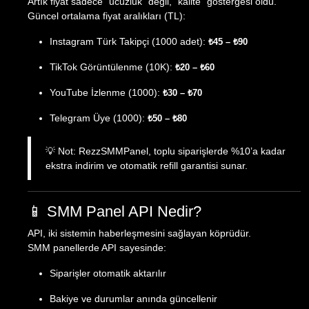
Artık fiyat sadece “ucuzluk” değil, “kalite” göstergesi oldu.
Güncel ortalama fiyat aralıkları (TL):
Instagram Türk Takipçi (1000 adet):
₺45 – ₺90
TikTok Görüntülenme (10K):
₺20 – ₺60
YouTube İzlenme (1000):
₺30 – ₺70
Telegram Üye (1000):
₺50 – ₺80
💡 Not: RezzSMMPanel, toplu siparişlerde %10’a kadar
ekstra indirim ve otomatik refill garantisi sunar.
📱 SMM Panel API Nedir?
API, iki sistemin haberleşmesini sağlayan köprüdür.
SMM panellerde API sayesinde:
Siparişler otomatik aktarılır
Bakiye ve durumlar anında güncellenir