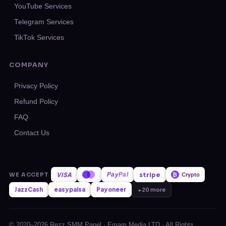
YouTube Services
Telegram Services
TikTok Services
COMPANY
Privacy Policy
Refund Policy
FAQ
Contact Us
stripe
VISA
Pay
Pal
WE ACCEPT
₿
Crypto
JazzCash
easypaisa
Payoneer
+20 more
© 2020–2026 Rezz SMM Panel · Emam Media LTD · All Rights