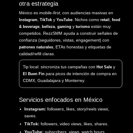
otra estrategia
México es
mobile-first
, con audiencias masivas en
,
y
. Nichos como
,
Instagram
TikTok
YouTube
retail
food
,
,
y
están muy
& beverage
belleza
gaming
turismo
competidos. RezzSMM ayuda a construir señales de
confianza (seguidores, vistas, engagement) con
, ETAs honestas y etiquetas de
patrones naturales
calidad/refill claras.
Tip local: sincroniza tus campañas con
y
Hot Sale
para picos de intención de compra en
El Buen Fin
CDMX, Guadalajara y Monterrey.
Servicios enfocados en México
Instagram:
followers, likes, story/reels views,
saves.
TikTok:
followers, video views, likes, shares.
YouTube:
subscribers, views, watch hours.