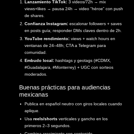
Lanzamiento TikTok:
3 videos/72h → mix
views+likes → pausa 24h → video “héroe” con push
de shares.
Confianza Instagram:
escalonar followers + saves
en posts guía; responder DMs claves dentro de 2h.
YouTube rendimiento:
views + watch hours en
ventanas de 24–48h; CTA a Telegram para
comunidad.
Embudo local:
hashtags y geotags (#CDMX,
#Guadalajara, #Monterrey) + UGC con sorteos
moderados.
Buenas prácticas para audiencias
mexicanas
Publica en español neutro con giros locales cuando
aplique.
Usa
reels/shorts
verticales y gancho en los
primeros 2–3 segundos.
Combina crecimiento con contenido